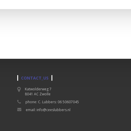
CONTACT_US
Katwolderweg 7
8041 AC Zwolle
phone: C. Lubbers: 06 50607045
email: info@ceeslubbers.nl