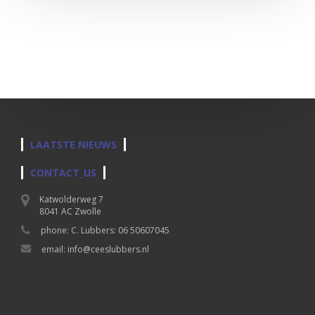
LAATSTE NIEUWS
CONTACT_US
Katwolderweg 7
8041 AC Zwolle
phone: C. Lubbers: 06 50607045
email: info@ceeslubbers.nl