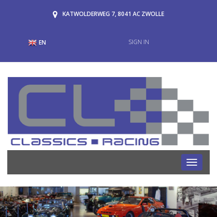
KATWOLDERWEG 7, 8041 AC ZWOLLE
SIGN IN
EN
Toggle
navigati